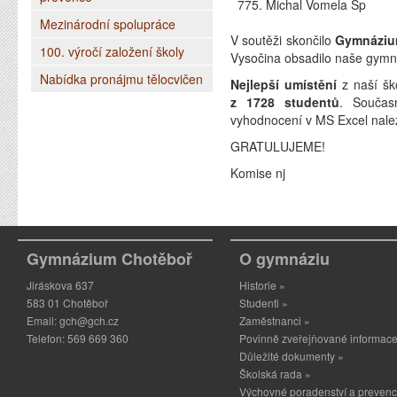
775. Michal Vomela Sp
Mezinárodní spolupráce
V soutěži skončilo
Gymnáziu
100. výročí založení školy
Vysočina obsadilo naše gym
Nabídka pronájmu tělocvičen
Nejlepší umístění
z naší šk
z 1728 studentů
. Součas
vyhodnocení v MS Excel nal
GRATULUJEME!
Komise nj
Gymnázium Chotěboř
O gymnáziu
Jiráskova 637
Historie »
583 01 Chotěboř
Studenti »
Email:
gch@gch.cz
Zaměstnanci »
Telefon: 569 669 360
Povinně zveřejňované informace
Důležité dokumenty »
Školská rada »
Výchovné poradenství a prevenc