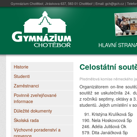
Gymnázium Chotěboř, Jiráskova 637, 583 01 Chotěboř | Email:
gch@gch.cz
| Telefo
HLAVNÍ STRAN
Celostátní sout
Historie
Studenti
Předmětová komise německého jaz
Zaměstnanci
Organizátorem on-line soutě
soutěž se uskutečnila 24. d
Povinně zveřejňované
z ročníků septimy, oktávy a 3
informace
studentů. Jejich umístění v so
Důležité dokumenty
91. Kristýna Krulíková Sp
Školská rada
190. Nela Hoskovcová Sp
246. Adéla Julišová Ok
Výchovné poradenství a
579. Dita Janáčková Sp
prevence