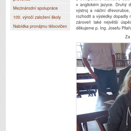
v anglickém jazyce. Druhý d
Mezinárodní spolupráce
výstroj a náčiní dřevorubce
rozhodit a výsledky dopadly 
100. výročí založení školy
zároveň také největší úspě
Nabídka pronájmu tělocvičen
děkujeme p. Ing. Josefu Pilař
Za soutěžící Jan 