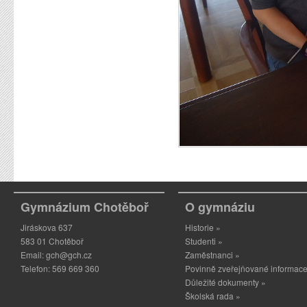
Gymnázium Chotěboř
O gymnáziu
Jiráskova 637
Historie »
583 01 Chotěboř
Studenti »
Email:
gch@gch.cz
Zaměstnanci »
Telefon: 569 669 360
Povinně zveřejňované informace
Důležité dokumenty »
Školská rada »