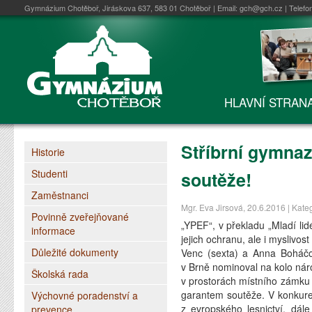
Gymnázium Chotěboř, Jiráskova 637, 583 01 Chotěboř | Email:
gch@gch.cz
| Telefo
HLAVNÍ STRAN
Stříbrní gymnaz
Historie
Studenti
soutěže!
Zaměstnanci
Mgr. Eva Jirsová, 20.6.2016 | Kate
Povinně zveřejňované
„YPEF“, v překladu „Mladí lid
informace
jejich ochranu, ale i myslivo
Důležité dokumenty
Venc (sexta) a Anna Boháčov
v Brně nominoval na kolo nár
Školská rada
v prostorách místního zámku 
garantem soutěže. V konkuren
Výchovné poradenství a
z evropského lesnictví, dá
prevence