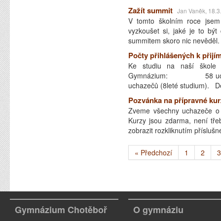
Zažít summit
Jan Vaněk, 18.3
V tomto školním roce jse
vyzkoušet si, jaké je to b
summitem skoro nic nevěděl.
Počty přihlášených k přijí
Ke studiu na naší škole 
Gymnázium: 58 uchazeč
uchazečů (8leté studium).
Pozvánka na přípravné kur
Zveme všechny uchazeče o s
Kurzy jsou zdarma, není tře
zobrazit rozkliknutím příslu
« Předchozí
1
2
3
Gymnázium Chotěboř
O gymnáziu