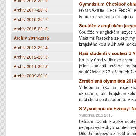
Archiv 2018-2019
Gymnázium Chotěboř obhá
Archiv 2017-2018
GYMNÁZIUM CHOTĚBOŘ 16. bř
týmu za úspěšnou obhaj
Archiv 2016-2017
Soutěže v anglickém jazyce
Archiv 2015-2016
Soutěže v anglickém jazyce v
Archiv 2014-2015
Vlastimil Rasocha ze septimy 
krajského kola v Jihlavě, od
Archiv 2013-2014
Naši studenti v soutěži S
Archiv 2012-2013
Krajský úřad v Jihlavě organi
jejich znalosti našeho regi
Archiv 2011-2012
soutěžících z 27 středních š
Archiv 2009-2010
Zeměpisná olympiáda 2014
V letošním školním roce za
okresním, tak i krajském kole
naši školu šest studentů. V k
S Vysočinou do Evropy: Ne
Vysočina, 20.3.2015
Letošní ročník krajské sout
nejlepší výsledky v soutěži v
Ditě Janáčkové a z třetího 