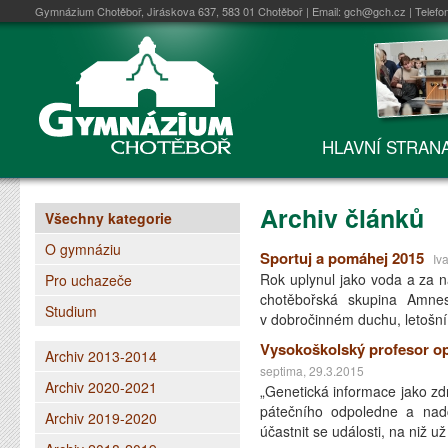
Gymnázium Chotěboř, Jiráskova 637, 583 01 Chotěboř | Email:
gch@gch.cz
| Telefo
HLAVNÍ STRAN
Archiv článků
Všechny kategorie
O gymnáziu
Sportuj a pomáhej 2015
Iv
Rok uplynul jako voda a za ná
Pro uchazeče
chotěbořská skupina Amnest
Studium
v dobročinném duchu, letošn
Vysokoškolský profesor o
Archiv 2013-2014
septima, 29.3.2015
Archiv 2020-2021
„Genetická informace jako
pátečního odpoledne a nadc
Archiv 2019-2020
účastnit se události, na niž 