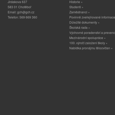
Jiráskova 637
Historie »
583 01 Chotěboř
Studenti »
Email:
gch@gch.cz
Zaměstnanci »
Telefon: 569 669 360
Povinně zveřejňované informace
Důležité dokumenty »
Školská rada »
Výchovné poradenství a prevenc
Mezinárodní spolupráce »
100. výročí založení školy »
Nabídka pronájmu tělocvičen »